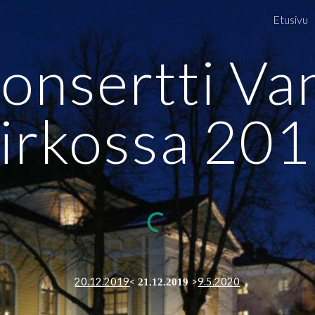
Etusivu
ip to main content
Skip to navigat
onsertti Va
irkossa
20
1
20.12.2019
<
>
9.5.2020
21.12.2019