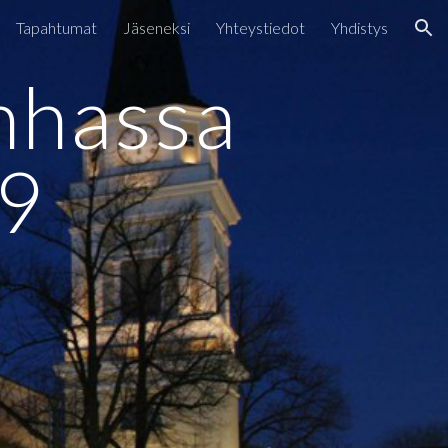
Tapahtumat
Jäseneksi
Yhteystiedot
Yhdistys
ion
nhassa 
9