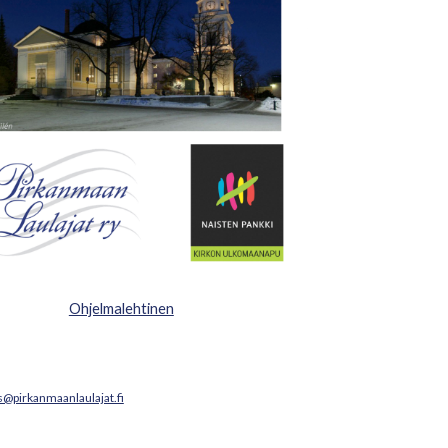
Ohjelmalehtinen
s@pirkanmaanlaulajat.fi