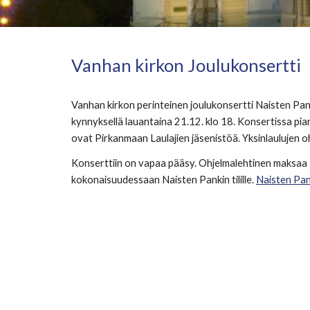
Vanhan kirkon Joulukonsertti
Vanhan kirkon perinteinen joulukonsertti Naisten Pan
kynnyksellä lauantaina 21.12. klo 18. Konsertissa pian
ovat Pirkanmaan Laulajien jäsenistöä. Yksinlaulujen o
Konserttiin on vapaa pääsy. Ohjelmalehtinen maksaa 1
kokonaisuudessaan Naisten Pankin tilille. 
Naisten Pan