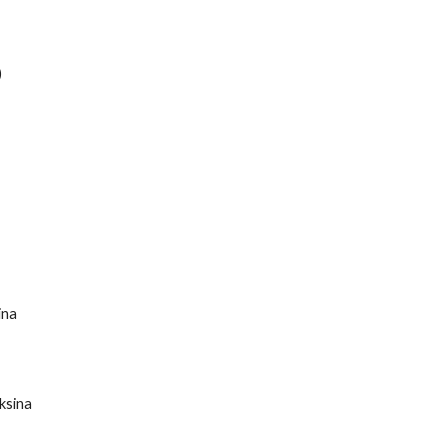
)
ina
ksina