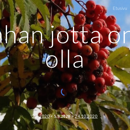
Etusivu
ip to main content
Skip to navigat
han jotta on 
olla
2.
8
.2020
<
> 
24
.
10
.202
0
5
.
9
.2020 