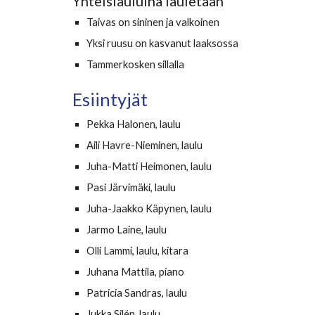
Yhteislauluina lauletaan
Taivas on sininen ja valkoinen
Yksi ruusu on kasvanut laaksossa
Tammerkosken sillalla
Esiintyjät
Pekka Halonen, laulu
Aili Havre-Nieminen, laulu
Juha-Matti Heimonen, laulu
Pasi Järvimäki, laulu
Juha-Jaakko Käpynen, laulu
Jarmo Laine, laulu
Olli Lammi, laulu, kitara
Juhana Mattila, piano
Patricia Sandras, laulu
Jukka Silén, laulu