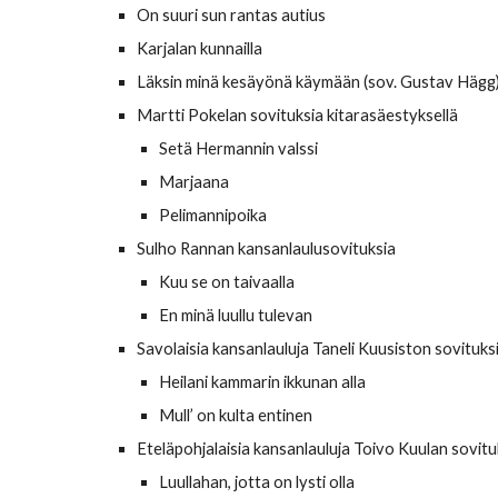
On suuri sun rantas autius
Karjalan kunnailla
Läksin minä kesäyönä käymään (sov. Gustav Hägg
Martti Pokelan sovituksia kitarasäestyksellä
Setä Hermannin valssi
Marjaana
Pelimannipoika
Sulho Rannan kansanlaulusovituksia
Kuu se on taivaalla
En minä luullu tulevan
Savolaisia kansanlauluja Taneli Kuusiston sovituks
Heilani kammarin ikkunan alla
Mull’ on kulta entinen
Eteläpohjalaisia kansanlauluja Toivo Kuulan sovitu
Luullahan, jotta on lysti olla