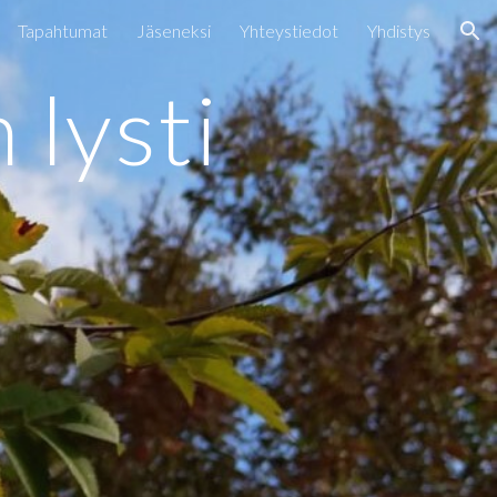
Tapahtumat
Jäseneksi
Yhteystiedot
Yhdistys
ion
lysti 