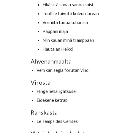
Eikä sitä sanaa sanoa saisi
Tuuli se taivutti koivun larvan
Voi niitä tuntia tuhansia
Pappani maja
Niin kauan minä tramppaan
Hautalan Heikki
Ahvenanmaalta
Vem kan segla förutan vind
Virosta
Hinge hellal igatsusel
Eidekene ketrab
Ranskasta
Le Temps des Cerises