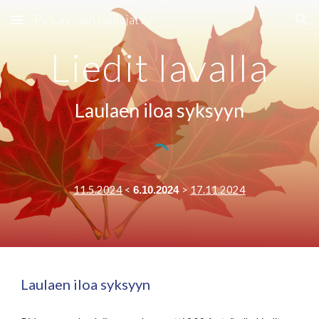
Pirkanmaan Laulajat ry
Skip to main content
Skip to navigation
Liedit lavalla
Laulaen iloa syksyyn
11.5.2024
<
>
17.11.2024
6.10.2024
Laulaen iloa syksyyn