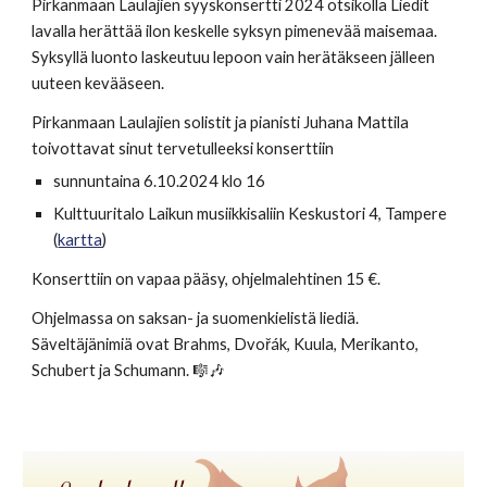
Pirkanmaan Laulajien syyskonsertti 2024 otsikolla Liedit
lavalla herättää ilon keskelle syksyn pimenevää maisemaa.
Syksyllä luonto laskeutuu lepoon vain herätäkseen jälleen
uuteen kevääseen.
Pirkanmaan Laulajien solistit ja pianisti Juhana Mattila
toivottavat sinut tervetulleeksi konserttiin
sunnuntaina 6.10.2024 klo 16
Kulttuuritalo Laikun musiikkisaliin
Keskustori 4, Tampere
(
kartta
)
Konserttiin on vapaa pääsy, ohjelmalehtinen 15 €.
Ohjelmassa on saksan- ja suomenkielistä liediä.
Säveltäjänimiä ovat Brahms, Dvořák, Kuula, Merikanto,
Schubert ja Schumann. 🎼🎶