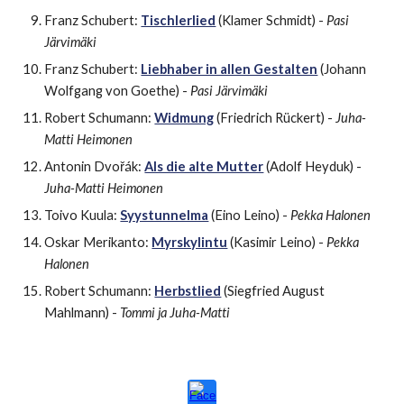
Franz Schubert:
Tischlerlied
(Klamer Schmidt) -
Pasi
Järvimäki
Franz Schubert:
Liebhaber in allen Gestalten
(Johann
Wolfgang von Goethe) -
Pasi Järvimäki
Robert Schumann:
Widmung
(Friedrich Rückert) -
Juha-
Matti Heimonen
Antonin Dvořák:
Als die alte Mutter
(Adolf Heyduk) -
Juha-Matti Heimonen
Toivo Kuula:
Syystunnelma
(Eino Leino) -
Pekka Halonen
Oskar Merikanto:
Myrskylintu
(Kasimir Leino) -
Pekka
Halonen
Robert Schumann:
Herbstlied
(Siegfried August
Mahlmann) -
Tommi ja Juha-Matti