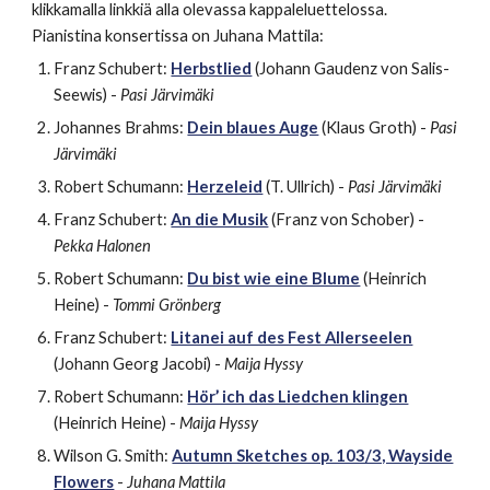
klikkamalla linkkiä alla olevassa kappaleluettelossa.
Pianistina konsertissa on
Juhana Mattila
:
Franz Schubert:
Herbstlied
(Johann Gaudenz von Salis-
Seewis) -
Pasi Järvimäki
Johannes Brahms:
Dein blaues Auge
(Klaus Groth) -
Pasi
Järvimäki
Robert Schumann:
Herzeleid
(T. Ullrich) -
Pasi Järvimäki
Franz Schubert:
An die Musik
(Franz von Schober) -
Pekka Halonen
Robert Schumann:
Du bist wie eine Blume
(Heinrich
Heine) -
Tommi Grönberg
Franz Schubert:
Litanei auf des Fest Allerseelen
(Johann Georg Jacobi) -
Maija Hyssy
Robert Schumann:
Hör’ ich das Liedchen klingen
(Heinrich Heine) -
Maija Hyssy
Wilson G. Smith:
Autumn Sketches op. 103/3, Wayside
Flowers
-
Juhana Mattila